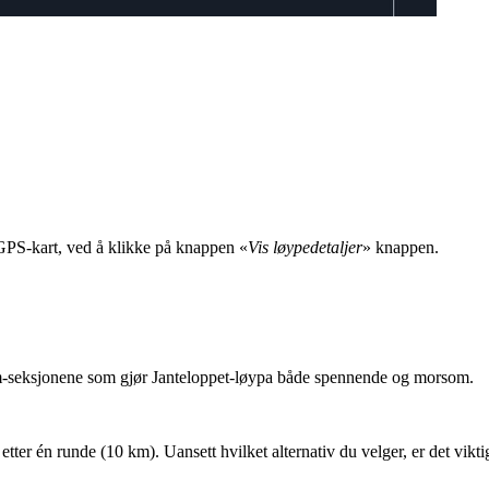
g GPS-kart, ved å klikke på knappen «
Vis løypedetaljer
» knappen.
låm-seksjonene som gjør Janteloppet-løypa både spennende og morsom.
etter én runde (10 km). Uansett hvilket alternativ du velger, er det vikti