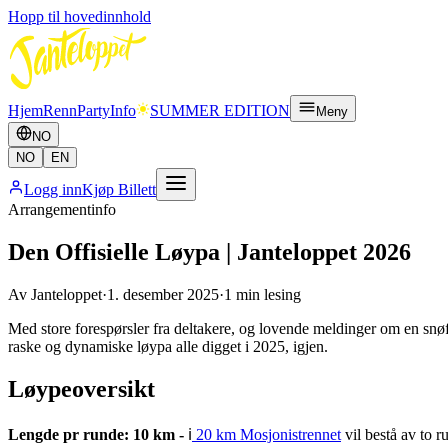
Hopp til hovedinnhold
Hjem
Renn
Party
Info
SUMMER EDITION
Meny
NO
NO
EN
Logg inn
Kjøp Billett
Arrangementinfo
Den Offisielle Løypa | Janteloppet 2026
Av
Janteloppet
·
1. desember 2025
·
1
min lesing
Med store forespørsler fra deltakere, og lovende meldinger om en snøf
raske og dynamiske løypa alle digget i 2025, igjen.
Løypeoversikt
Lengde pr runde: 10 km -
ℹ️
20 km Mosjonistrennet
vil bestå av to 