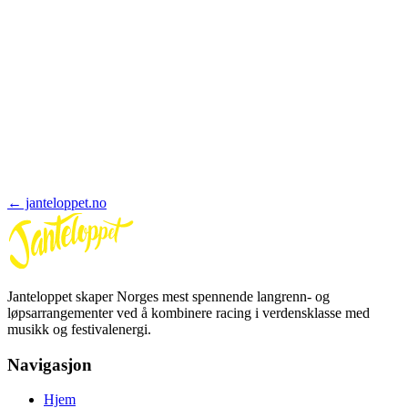
Innlogging og medlemsområdet er fortsatt i beta — forvent
kontinuerlige forbedringer.
Telefonnummer
+47
← janteloppet.no
Janteloppet skaper Norges mest spennende langrenn- og
løpsarrangementer ved å kombinere racing i verdensklasse med
musikk og festivalenergi.
Navigasjon
Hjem