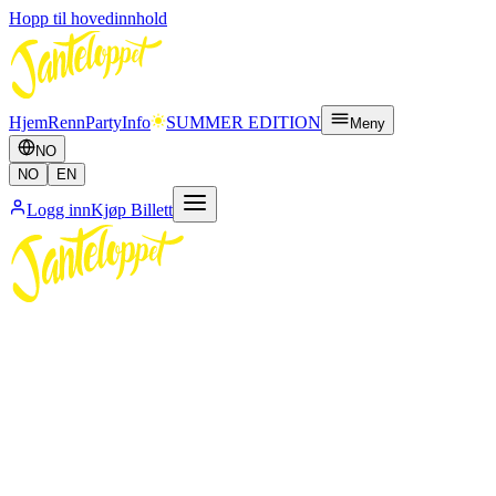
Hopp til hovedinnhold
Hjem
Renn
Party
Info
SUMMER EDITION
Meny
NO
NO
EN
Logg inn
Kjøp Billett