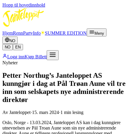
Hopp til hovedinnhold
Hjem
Renn
Party
Info
SUMMER EDITION
Meny
NO
NO
EN
Logg inn
Kjøp Billett
Nyheter
Petter Northug’s Janteloppet AS
kunngjør i dag at Pål Trøan Aune vil tre
inn som selskapets nye administrerende
direktør
Av
Janteloppet
·
15. mars 2024
·
1
min lesing
Oslo, Norge - 13.03.2024, Janteloppet AS kan i dag kunngiere
utnevnelsen av Päl Troan Aune som sin nye administrerende
direkter. Aune er tidligere profesjonell langrennsloper med