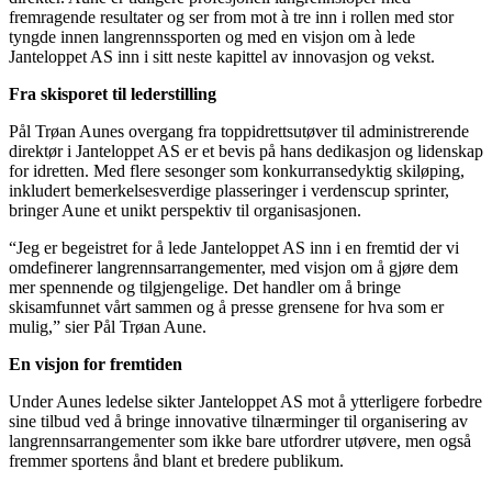
fremragende resultater og ser from mot à tre inn i rollen med stor
tyngde innen langrennssporten og med en visjon om à lede
Janteloppet AS inn i sitt neste kapittel av innovasjon og vekst.
Fra skisporet til lederstilling
Pål Trøan Aunes overgang fra toppidrettsutøver til administrerende
direktør i Janteloppet AS er et bevis på hans dedikasjon og lidenskap
for idretten. Med flere sesonger som konkurransedyktig skiløping,
inkludert bemerkelsesverdige plasseringer i verdenscup sprinter,
bringer Aune et unikt perspektiv til organisasjonen.
“Jeg er begeistret for å lede Janteloppet AS inn i en fremtid der vi
omdefinerer langrennsarrangementer, med visjon om å gjøre dem
mer spennende og tilgjengelige. Det handler om å bringe
skisamfunnet vårt sammen og å presse grensene for hva som er
mulig,” sier Pål Trøan Aune.
En visjon for fremtiden
Under Aunes ledelse sikter Janteloppet AS mot å ytterligere forbedre
sine tilbud ved å bringe innovative tilnærminger til organisering av
langrennsarrangementer som ikke bare utfordrer utøvere, men også
fremmer sportens ånd blant et bredere publikum.