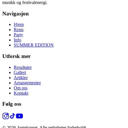
musikk og festivalenergi.
Navigasjon
Hjem
Renn
Party
Info
SUMMER EDITION
Utforsk mer
Resultater
Galleri
Artikler
Arrangementer
Om oss
Kontakt
Følg oss
© 2026 Janteloppet. Alle rettigheter forbeholdt.