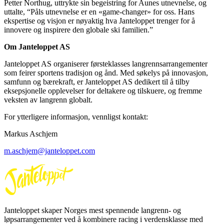
Petter Northug, uttrykte sin begeistring for Aunes utnevnelse, og
uttalte, “Påls utnevnelse er en «game-changer» for oss. Hans
ekspertise og visjon er nøyaktig hva Janteloppet trenger for å
innovere og inspirere den globale ski familien.”
Om Janteloppet AS
Janteloppet AS organiserer førsteklasses langrennsarrangementer
som feirer sportens tradisjon og ånd. Med søkelys på innovasjon,
samfunn og bærekraft, er Janteloppet AS dedikert til å tilby
eksepsjonelle opplevelser for deltakere og tilskuere, og fremme
veksten av langrenn globalt.
For ytterligere informasjon, vennligst kontakt:
Markus Aschjem
m.aschjem@janteloppet.com
Janteloppet skaper Norges mest spennende langrenn- og
løpsarrangementer ved å kombinere racing i verdensklasse med