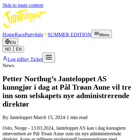
Skip to main content
Home
Race
Party
Info
SUMMER EDITION
Menu
EN
NO
EN
Log in
Buy Ticket
News
Petter Northug’s Janteloppet AS
kunngjør i dag at Pål Trøan Aune vil tre
inn som selskapets nye administrerende
direktør
By
Janteloppet
·
March 15, 2024
·
1
min read
Oslo, Norge - 13.03.2024, Janteloppet AS kan i dag kunngiere
utnevnelsen av Päl Troan Aune som sin nye administrerende
direkter. Aune er tidligere profesjonell langrennsloper med