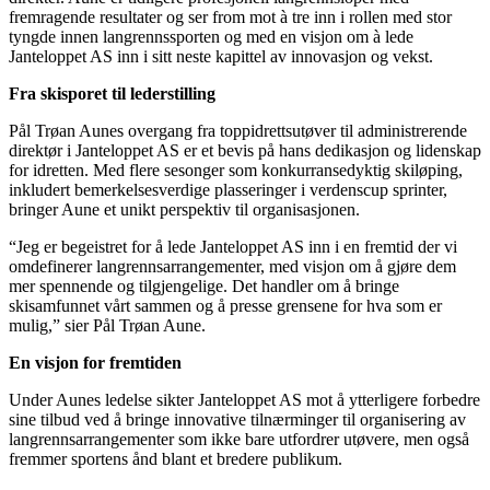
fremragende resultater og ser from mot à tre inn i rollen med stor
tyngde innen langrennssporten og med en visjon om à lede
Janteloppet AS inn i sitt neste kapittel av innovasjon og vekst.
Fra skisporet til lederstilling
Pål Trøan Aunes overgang fra toppidrettsutøver til administrerende
direktør i Janteloppet AS er et bevis på hans dedikasjon og lidenskap
for idretten. Med flere sesonger som konkurransedyktig skiløping,
inkludert bemerkelsesverdige plasseringer i verdenscup sprinter,
bringer Aune et unikt perspektiv til organisasjonen.
“Jeg er begeistret for å lede Janteloppet AS inn i en fremtid der vi
omdefinerer langrennsarrangementer, med visjon om å gjøre dem
mer spennende og tilgjengelige. Det handler om å bringe
skisamfunnet vårt sammen og å presse grensene for hva som er
mulig,” sier Pål Trøan Aune.
En visjon for fremtiden
Under Aunes ledelse sikter Janteloppet AS mot å ytterligere forbedre
sine tilbud ved å bringe innovative tilnærminger til organisering av
langrennsarrangementer som ikke bare utfordrer utøvere, men også
fremmer sportens ånd blant et bredere publikum.