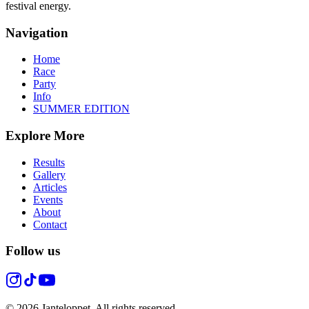
festival energy.
Navigation
Home
Race
Party
Info
SUMMER EDITION
Explore More
Results
Gallery
Articles
Events
About
Contact
Follow us
© 2026 Janteloppet. All rights reserved.